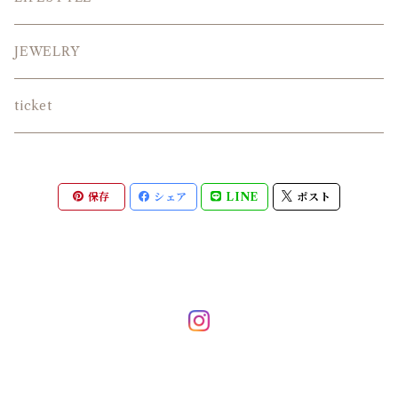
OTHER
BOTTMS
JEWELRY
OTHER
ticket
バッグ
保存
シェア
LINE
ポスト
その他